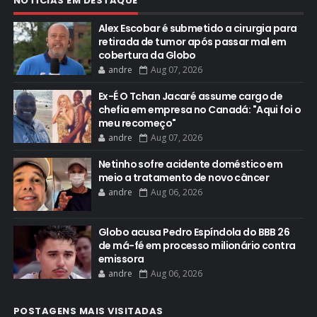
NOTÍCIAS EM DESTAQUE
Alex Escobar é submetido a cirurgia para
retirada de tumor após passar mal em
cobertura da Globo
andre
Aug 07, 2026
Ex-É O Tchan Jacaré assume cargo de
chefia em empresa no Canadá: "Aqui foi o
meu recomeço"
andre
Aug 07, 2026
Netinho sofre acidente doméstico em
meio a tratamento de novo câncer
andre
Aug 06, 2026
Globo acusa Pedro Espíndola do BBB 26
de má-fé em processo milionário contra
emissora
andre
Aug 06, 2026
POSTAGENS MAIS VISITADAS