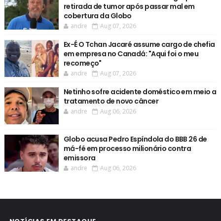
retirada de tumor após passar mal em
cobertura da Globo
andre
Aug 07, 2026
Ex-É O Tchan Jacaré assume cargo de chefia
em empresa no Canadá: "Aqui foi o meu
recomeço"
andre
Aug 07, 2026
Netinho sofre acidente doméstico em meio a
tratamento de novo câncer
andre
Aug 06, 2026
Globo acusa Pedro Espíndola do BBB 26 de
má-fé em processo milionário contra
emissora
andre
Aug 06, 2026