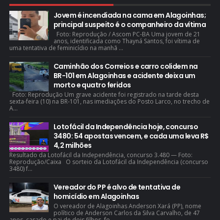
Jovem é incendiada na cama em Alagoinhas;
principal suspeito é o companheiro da vítima
Foto: Reprodução / Ascom PC-BA Uma jovem de 21
anos, identificada como Thayná Santos, foi vítima de
uma tentativa de feminicídio na manhã ...
Caminhão dos Correios e carro colidem na
BR-101 em Alagoinhas e acidente deixa um
morto e quatro feridos
Foto: Reprodução Um grave acidente foi registrado na tarde desta
sexta-feira (10) na BR-101, nas imediações do Posto Larco, no trecho de
A...
Lotofácil da Independência hoje, concurso
3480: 54 apostas vencem, e cada uma leva R$
4,2 milhões
Resultado da Lotofácil da Independência, concurso 3.480 — Foto:
Reprodução/Caixa O sorteio da Lotofácil da Independência (concurso
3480) f...
Vereador do PP é alvo de tentativa de
homicídio em Alagoinhas
O vereador de Alagoinhas Anderson Xará (PP), nome
político de Anderson Carlos da Silva Carvalho, de 47
anos, casado e pai de dois filhos, fo...