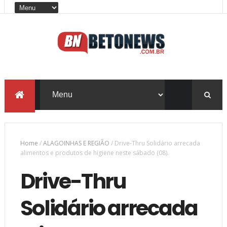
Home
/
ALAGOINHAS E REGIÃO
/
Drive-Thru Solidário arrecada
alimentos e produtos de higiene neste sábado (08).
Drive-Thru
Solidário arrecada