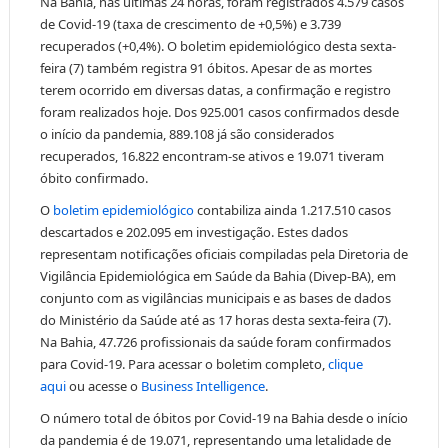
Na Bahia, nas últimas 24 horas, foram registrados 4.579 casos
de Covid-19 (taxa de crescimento de +0,5%) e 3.739
recuperados (+0,4%). O boletim epidemiológico desta sexta-
feira (7) também registra 91 óbitos. Apesar de as mortes
terem ocorrido em diversas datas, a confirmação e registro
foram realizados hoje. Dos 925.001 casos confirmados desde
o início da pandemia, 889.108 já são considerados
recuperados, 16.822 encontram-se ativos e 19.071 tiveram
óbito confirmado.
O
boletim epidemiológico
contabiliza ainda 1.217.510 casos
descartados e 202.095 em investigação. Estes dados
representam notificações oficiais compiladas pela Diretoria de
Vigilância Epidemiológica em Saúde da Bahia (Divep-BA), em
conjunto com as vigilâncias municipais e as bases de dados
do Ministério da Saúde até as 17 horas desta sexta-feira (7).
Na Bahia, 47.726 profissionais da saúde foram confirmados
para Covid-19. Para acessar o boletim completo,
clique
aqui
ou acesse o
Business Intelligence
.
O número total de óbitos por Covid-19 na Bahia desde o início
da pandemia é de 19.071, representando uma letalidade de