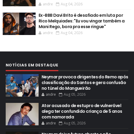
andre
Aug 04, 2026
Ex-BBB Davi Brito é desafiado em luta por
Rico Melquiades: "Eu vou vingar também a
Mani Rego, bora pra esse ringue"
andre
Aug 04, 2026
NOTÍCIAS EM DESTAQUE
Neymar provoca dirigentes do Remo após
classificação do Santos e gera confusão
no túnel do Mangueirão
andre
Aug 05, 2026
Ator acusado de estupro de vulnerável
alega ter confundido criança de 5 anos
com namorada
andre
Aug 05, 2026