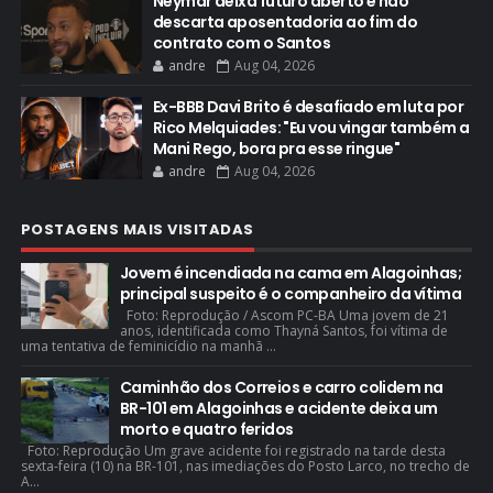
Neymar deixa futuro aberto e não
descarta aposentadoria ao fim do
contrato com o Santos
andre
Aug 04, 2026
Ex-BBB Davi Brito é desafiado em luta por
Rico Melquiades: "Eu vou vingar também a
Mani Rego, bora pra esse ringue"
andre
Aug 04, 2026
POSTAGENS MAIS VISITADAS
Jovem é incendiada na cama em Alagoinhas;
principal suspeito é o companheiro da vítima
Foto: Reprodução / Ascom PC-BA Uma jovem de 21
anos, identificada como Thayná Santos, foi vítima de
uma tentativa de feminicídio na manhã ...
Caminhão dos Correios e carro colidem na
BR-101 em Alagoinhas e acidente deixa um
morto e quatro feridos
Foto: Reprodução Um grave acidente foi registrado na tarde desta
sexta-feira (10) na BR-101, nas imediações do Posto Larco, no trecho de
A...