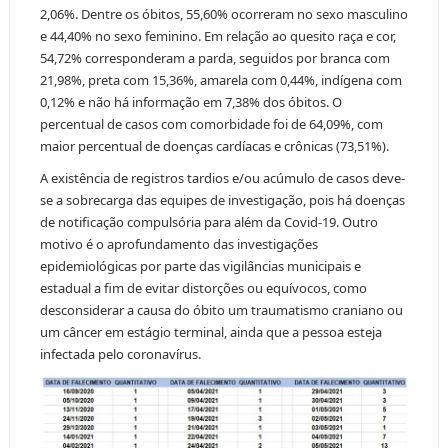
2,06%. Dentre os óbitos, 55,60% ocorreram no sexo masculino
e 44,40% no sexo feminino. Em relação ao quesito raça e cor,
54,72% corresponderam a parda, seguidos por branca com
21,98%, preta com 15,36%, amarela com 0,44%, indígena com
0,12% e não há informação em 7,38% dos óbitos. O
percentual de casos com comorbidade foi de 64,09%, com
maior percentual de doenças cardíacas e crônicas (73,51%).
A existência de registros tardios e/ou acúmulo de casos deve-
se a sobrecarga das equipes de investigação, pois há doenças
de notificação compulsória para além da Covid-19. Outro
motivo é o aprofundamento das investigações
epidemiológicas por parte das vigilâncias municipais e
estadual a fim de evitar distorções ou equívocos, como
desconsiderar a causa do óbito um traumatismo craniano ou
um câncer em estágio terminal, ainda que a pessoa esteja
infectada pelo coronavírus.