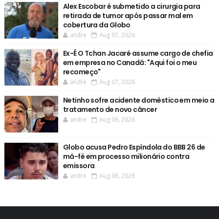
Alex Escobar é submetido a cirurgia para
retirada de tumor após passar mal em
cobertura da Globo
andre
Aug 07, 2026
Ex-É O Tchan Jacaré assume cargo de chefia
em empresa no Canadá: "Aqui foi o meu
recomeço"
andre
Aug 07, 2026
Netinho sofre acidente doméstico em meio a
tratamento de novo câncer
andre
Aug 06, 2026
Globo acusa Pedro Espíndola do BBB 26 de
má-fé em processo milionário contra
emissora
andre
Aug 06, 2026