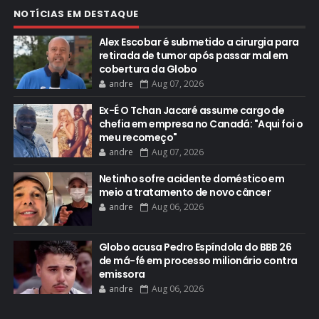
NOTÍCIAS EM DESTAQUE
Alex Escobar é submetido a cirurgia para
retirada de tumor após passar mal em
cobertura da Globo
andre
Aug 07, 2026
Ex-É O Tchan Jacaré assume cargo de
chefia em empresa no Canadá: "Aqui foi o
meu recomeço"
andre
Aug 07, 2026
Netinho sofre acidente doméstico em
meio a tratamento de novo câncer
andre
Aug 06, 2026
Globo acusa Pedro Espíndola do BBB 26
de má-fé em processo milionário contra
emissora
andre
Aug 06, 2026