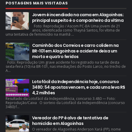
POSTAGENS MAIS VISITADAS
Jovem é incendiada na cama em Alagoinhas;
principal suspeito é o companheiro da vítima
Foto: Reprodução / Ascom PC-BA Uma jovem de 21
anos, identificada como Thayná Santos, foi vítima de
uma tentativa de feminicídio na manhã ...
Caminhão dos Correios e carro colidem na
BR-101 em Alagoinhas e acidente deixa um
morto e quatro feridos
Foto: Reprodução Um grave acidente foi registrado na tarde desta
sexta-feira (10) na BR-101, nas imediações do Posto Larco, no trecho de
A...
Lotofácil da Independência hoje, concurso
3480: 54 apostas vencem, e cada uma leva R$
4,2 milhões
Resultado da Lotofácil da Independência, concurso 3.480 — Foto:
Reprodução/Caixa O sorteio da Lotofácil da Independência (concurso
3480) f...
Vereador do PP é alvo de tentativa de
homicídio em Alagoinhas
O vereador de Alagoinhas Anderson Xará (PP), nome