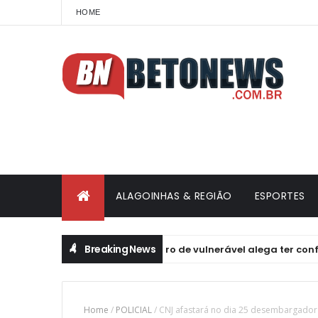
HOME
ALAGOINHAS & REGIÃO
ESPORTES
Breaking News
Ator acusado de estupro de vulnerável alega ter confundido 
Home
/
POLICIAL
/
CNJ afastará no dia 25 desembargador 