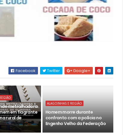
Facebook
Twitter
Google+
REGIÃO
ALAGOINHAS E REGIÃO
nde metralhadora
omem em flagrante
Homem morre durante
ona rural de
confronto com a polícia no
Engenho Velho da Federação