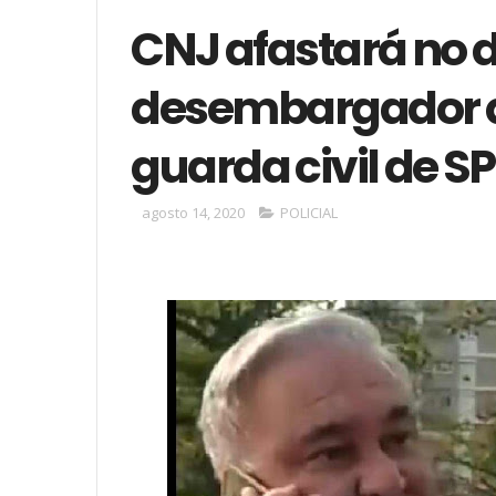
CNJ afastará no d
desembargador q
guarda civil de SP
agosto 14, 2020
POLICIAL