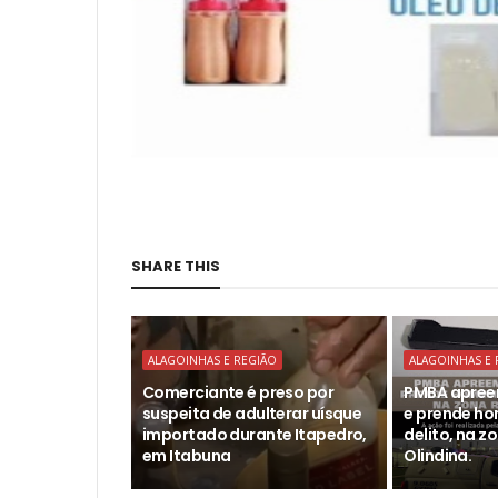
SHARE THIS
ALAGOINHAS E REGIÃO
ALAGOINHAS E 
Comerciante é preso por
PMBA apree
suspeita de adulterar uísque
e prende h
importado durante Itapedro,
delito, na z
em Itabuna
Olindina.