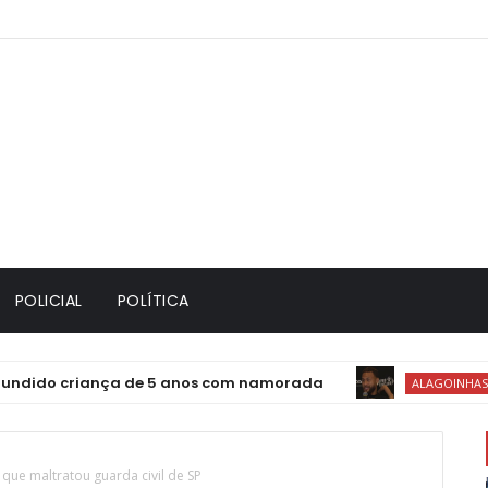
POLICIAL
POLÍTICA
criança de 5 anos com namorada
ALAGOINHAS E REGIÃO
que maltratou guarda civil de SP