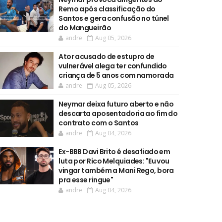
Remo após classificação do
Santos e gera confusão no túnel
do Mangueirão
andre
Aug 05, 2026
Ator acusado de estupro de
vulnerável alega ter confundido
criança de 5 anos com namorada
andre
Aug 05, 2026
Neymar deixa futuro aberto e não
descarta aposentadoria ao fim do
contrato com o Santos
andre
Aug 04, 2026
Ex-BBB Davi Brito é desafiado em
luta por Rico Melquiades: "Eu vou
vingar também a Mani Rego, bora
pra esse ringue"
andre
Aug 04, 2026