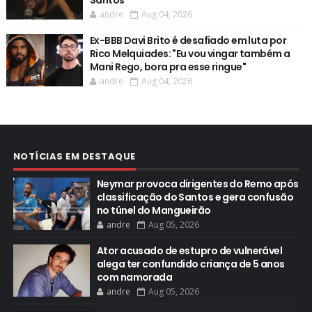
Santos
andre
Aug 04, 2026
Ex-BBB Davi Brito é desafiado em luta por
Rico Melquiades: "Eu vou vingar também a
Mani Rego, bora pra esse ringue"
andre
Aug 04, 2026
NOTÍCIAS EM DESTAQUE
Neymar provoca dirigentes do Remo após
classificação do Santos e gera confusão
no túnel do Mangueirão
andre
Aug 05, 2026
Ator acusado de estupro de vulnerável
alega ter confundido criança de 5 anos
com namorada
andre
Aug 05, 2026