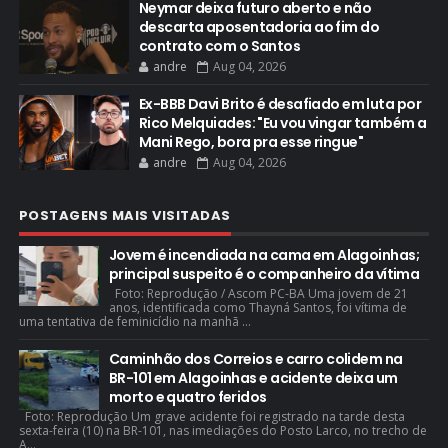
Neymar deixa futuro aberto e não
descarta aposentadoria ao fim do
contrato com o Santos
andre
Aug 04, 2026
Ex-BBB Davi Brito é desafiado em luta por
Rico Melquiades: "Eu vou vingar também a
Mani Rego, bora pra esse ringue"
andre
Aug 04, 2026
POSTAGENS MAIS VISITADAS
Jovem é incendiada na cama em Alagoinhas;
principal suspeito é o companheiro da vítima
Foto: Reprodução / Ascom PC-BA Uma jovem de 21
anos, identificada como Thayná Santos, foi vítima de
uma tentativa de feminicídio na manhã ...
Caminhão dos Correios e carro colidem na
BR-101 em Alagoinhas e acidente deixa um
morto e quatro feridos
Foto: Reprodução Um grave acidente foi registrado na tarde desta
sexta-feira (10) na BR-101, nas imediações do Posto Larco, no trecho de
A...