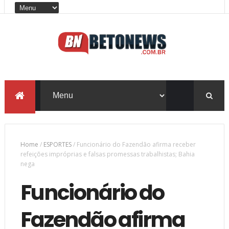
Home
/
ESPORTES
/
Funcionário do Fazendão afirma receber
refeições impróprias e falsas promessas trabalhistas; Bahia
nega
Funcionário do
Fazendão afirma