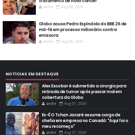
tratamento de novo câncer
andre
Aug 06, 2026
Globo acusa Pedro Espíndola do BBB 26 de
má-fé em processo milionário contra
emissora
andre
Aug 06, 2026
NOTÍCIAS EM DESTAQUE
Alex Escobar é submetido a cirurgia para
retirada de tumor após passar mal em
cobertura da Globo
andre
Aug 07, 2026
Ex-É O Tchan Jacaré assume cargo de
chefia em empresa no Canadá: "Aqui foi o
meu recomeço"
andre
Aug 07, 2026