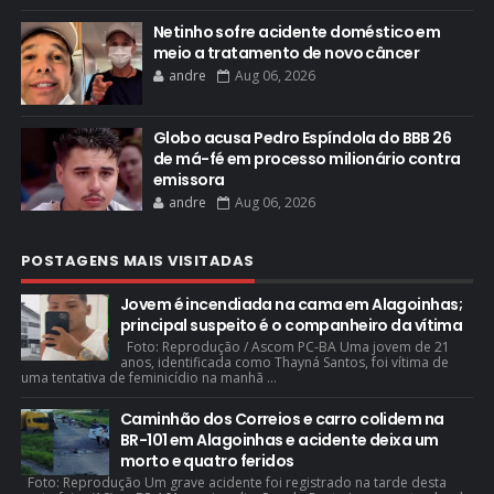
Netinho sofre acidente doméstico em
meio a tratamento de novo câncer
andre
Aug 06, 2026
Globo acusa Pedro Espíndola do BBB 26
de má-fé em processo milionário contra
emissora
andre
Aug 06, 2026
POSTAGENS MAIS VISITADAS
Jovem é incendiada na cama em Alagoinhas;
principal suspeito é o companheiro da vítima
Foto: Reprodução / Ascom PC-BA Uma jovem de 21
anos, identificada como Thayná Santos, foi vítima de
uma tentativa de feminicídio na manhã ...
Caminhão dos Correios e carro colidem na
BR-101 em Alagoinhas e acidente deixa um
morto e quatro feridos
Foto: Reprodução Um grave acidente foi registrado na tarde desta