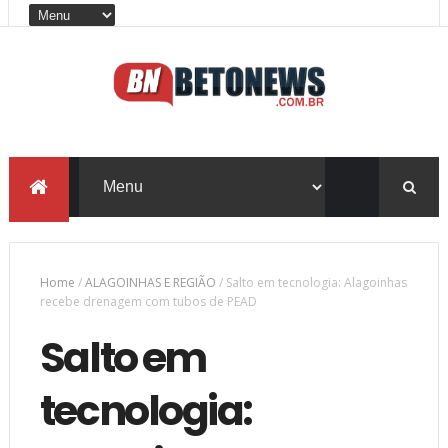
Home
/
ALAGOINHAS E REGIÃO
/
Salto em tecnologia: Alagoinhas
recebe drenagem com tubos de PEAD
Salto em
tecnologia: