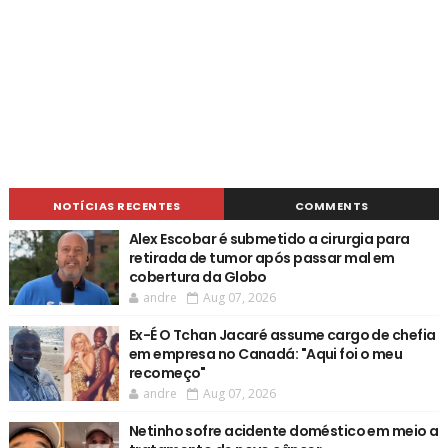
NOTÍCIAS RECENTES
COMMENTS
Alex Escobar é submetido a cirurgia para
retirada de tumor após passar mal em
cobertura da Globo
andre
Aug 07, 2026
Ex-É O Tchan Jacaré assume cargo de chefia
em empresa no Canadá: "Aqui foi o meu
recomeço"
andre
Aug 07, 2026
Netinho sofre acidente doméstico em meio a