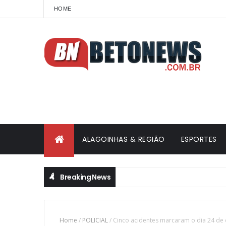
HOME
ALAGOINHAS & REGIÃO
ESPORTES
Breaking News
Home
/
POLICIAL
/
Cinco acidentes marcaram o dia 24 de