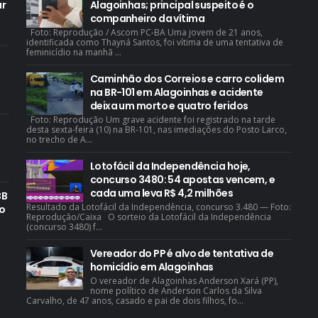
ar
Alagoinhas; principal suspeito é o
companheiro da vítima
Foto: Reprodução / Ascom PC-BA Uma jovem de 21 anos,
identificada como Thayná Santos, foi vítima de uma tentativa de
feminicídio na manhã ...
Caminhão dos Correios e carro colidem
na BR-101 em Alagoinhas e acidente
deixa um morto e quatro feridos
Foto: Reprodução Um grave acidente foi registrado na tarde
desta sexta-feira (10) na BR-101, nas imediações do Posto Larco,
no trecho de A...
Lotofácil da Independência hoje,
concurso 3480: 54 apostas vencem, e
cada uma leva R$ 4,2 milhões
BB
Resultado da Lotofácil da Independência, concurso 3.480 — Foto:
o
Reprodução/Caixa O sorteio da Lotofácil da Independência
(concurso 3480) f...
Vereador do PP é alvo de tentativa de
homicídio em Alagoinhas
O vereador de Alagoinhas Anderson Xará (PP),
nome político de Anderson Carlos da Silva
Carvalho, de 47 anos, casado e pai de dois filhos, fo...