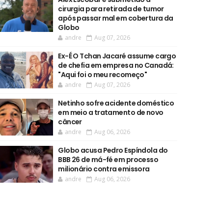
cirurgia para retirada de tumor
após passar mal em cobertura da
Globo
andre
Aug 07, 2026
Ex-É O Tchan Jacaré assume cargo
de chefia em empresa no Canadá:
"Aqui foi o meu recomeço"
andre
Aug 07, 2026
Netinho sofre acidente doméstico
em meio a tratamento de novo
câncer
andre
Aug 06, 2026
Globo acusa Pedro Espíndola do
BBB 26 de má-fé em processo
milionário contra emissora
andre
Aug 06, 2026