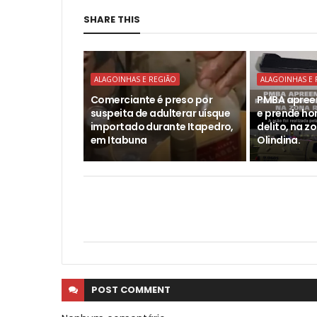
SHARE THIS
ALAGOINHAS E REGIÃO
ALAGOINHAS E 
Comerciante é preso por
PMBA apree
suspeita de adulterar uísque
e prende h
importado durante Itapedro,
delito, na z
em Itabuna
Olindina.
POST
COMMENT