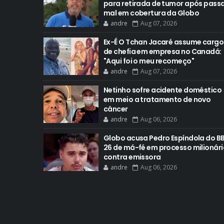
para retirada de tumor após pass
mal em cobertura da Globo
andre
Aug 07, 2026
Ex-É O Tchan Jacaré assume cargo
de chefia em empresa no Canadá:
"Aqui foi o meu recomeço"
andre
Aug 07, 2026
Netinho sofre acidente doméstico
em meio a tratamento de novo
câncer
andre
Aug 06, 2026
Globo acusa Pedro Espíndola do B
26 de má-fé em processo milionári
contra emissora
andre
Aug 06, 2026