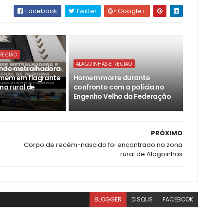
Facebook
Twitter
Google+
REGIÃO
ALAGOINHAS E REGIÃO
nde metralhadora
omem em flagrante
Homem morre durante
ona rural de
confronto com a polícia no
Engenho Velho da Federação
PRÓXIMO
Corpo de recém-nascido foi encontrado na zona
rural de Alagoinhas
BLOGGER
DISQUS
FACEBOOK